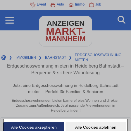
Event
Auto
Immo
Job
ANZEIGEN
MARKT-
MANNHEIM
ERDGESCHOSSWOHNUNG-
❯
IMMOBILIEN
❯
BAHNSTADT
❯
MIETEN
Erdgeschosswohnung mieten in Heidelberg Bahnstadt –
Bequeme & sichere Wohnlösung
Jetzt eine Erdgeschosswohnung in Heidelberg Bahnstadt
mieten – Perfekt für Familien & Senioren
Erdgeschosswohnungen bieten barrierefreies Wohnen und direkten
Zugang zum Außenbereich. Jetzt passende Mietwohnungen in
Heidelberg finden!
Leider konnten wir derzeit keine passenden Objekte finden. Schauen Sie
Alle Cookies akzeptieren
Alle Cookies ablehnen
bald wieder vorbei!