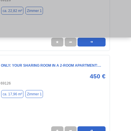
, 69126
ca. 22,82 m²
Zimmer 1
★
➦
➜
 ONLY: YOUR SHARING ROOM IN A 2-ROOM APARTMENT:…
450 €
, 69126
ca. 17,96 m²
Zimmer 1
★
➦
➜