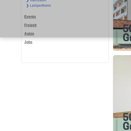
❯ Viernheim
❯ Lampertheim
Events
Freizeit
Autos
Jobs