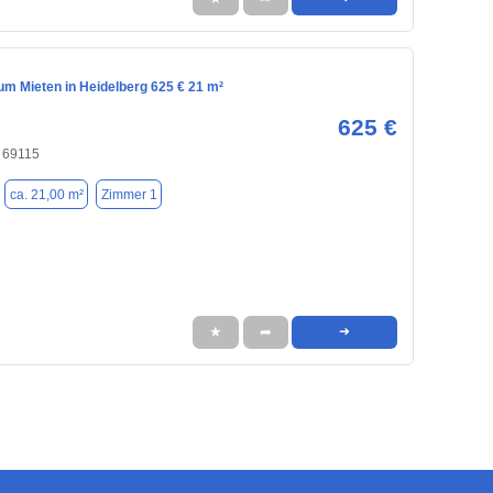
m Mieten in Heidelberg 625 € 21 m²
625 €
, 69115
ca. 21,00 m²
Zimmer 1
★
➦
➜