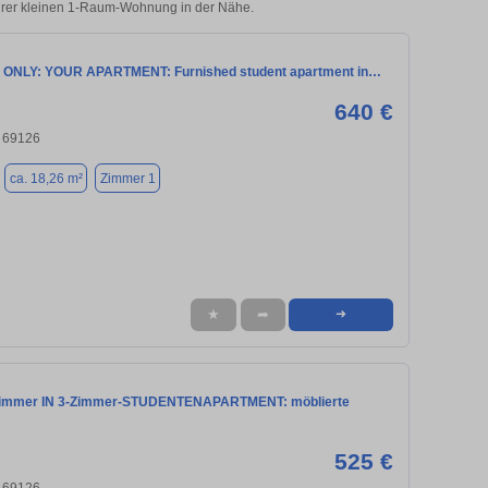
 Ihrer kleinen 1-Raum-Wohnung in der Nähe.
ONLY: YOUR APARTMENT: Furnished student apartment in…
640 €
, 69126
ca. 18,26 m²
Zimmer 1
★
➦
➜
immer IN 3-Zimmer-STUDENTENAPARTMENT: möblierte
525 €