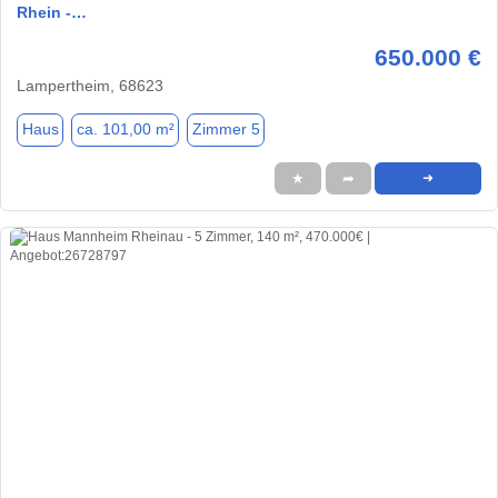
Rhein -…
650.000 €
Lampertheim, 68623
Haus
ca. 101,00 m²
Zimmer 5
★
➦
➜