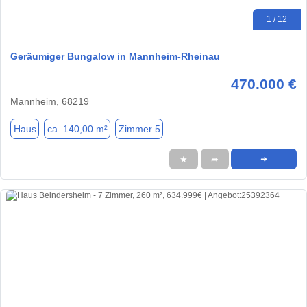
1 / 12
Geräumiger Bungalow in Mannheim-Rheinau
470.000 €
Mannheim, 68219
Haus
ca. 140,00 m²
Zimmer 5
★
➦
➜