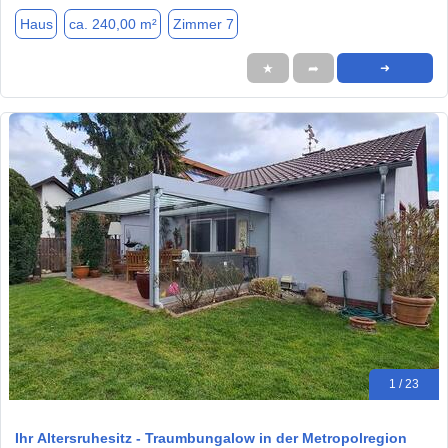
Haus
ca. 240,00 m²
Zimmer 7
★
➦
➜
1 / 23
Ihr Altersruhesitz - Traumbungalow in der Metropolregion